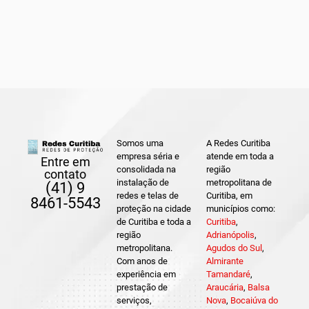
Somos uma
A Redes Curitiba
empresa séria e
atende em toda a
Entre em
consolidada na
região
contato
instalação de
metropolitana de
(41) 9
redes e telas de
Curitiba, em
8461-5543
proteção na cidade
municípios como:
de Curitiba e toda a
Curitiba
,
região
Adrianópolis
,
metropolitana.
Agudos do Sul
,
Com anos de
Almirante
experiência em
Tamandaré
,
prestação de
Araucária
,
Balsa
serviços,
Nova
,
Bocaiúva do