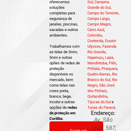
oferecemos
Sul
,
Campina
soluções
Grande do Sul
,
completas para
Campo do Tenente
,
segurança de
Campo Largo
,
janelas, piscinas,
Campo Magro
,
sacadas e outros
Cerro Azul
,
ambientes.
Colombo
,
Contenda
,
Doutor
Trabalhamos com
Ulysses
,
Fazenda
as telas de 3mm,
Rio Grande
,
5mm e outras
Itaperuçu
,
Lapa
,
opões de redes de
Mandirituba
,
Piên
,
proteção
Pinhais
,
Piraquara
,
disponíveis no
Quatro Barras
,
Rio
mercado, bem
Branco do Sul
,
Rio
como telas nas
Negro
,
São José
cores preta,
dos Pinhais
,
branca, bege,
Quitandinha
,
incolor e outras
Tijucas do Sul
e
opções de
redes
Tunas do Paraná
.
Endereço:
de proteção em
Curitiba
.
Av. São
José, 587,
Fazer um