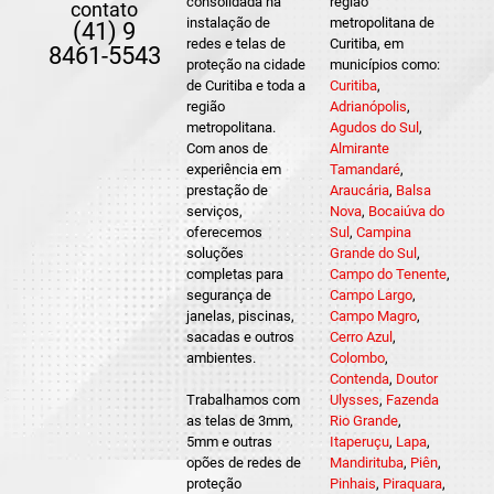
consolidada na
região
contato
instalação de
metropolitana de
(41) 9
redes e telas de
Curitiba, em
8461-5543
proteção na cidade
municípios como:
de Curitiba e toda a
Curitiba
,
região
Adrianópolis
,
metropolitana.
Agudos do Sul
,
Com anos de
Almirante
experiência em
Tamandaré
,
prestação de
Araucária
,
Balsa
serviços,
Nova
,
Bocaiúva do
oferecemos
Sul
,
Campina
soluções
Grande do Sul
,
completas para
Campo do Tenente
,
segurança de
Campo Largo
,
janelas, piscinas,
Campo Magro
,
sacadas e outros
Cerro Azul
,
ambientes.
Colombo
,
Contenda
,
Doutor
Trabalhamos com
Ulysses
,
Fazenda
as telas de 3mm,
Rio Grande
,
5mm e outras
Itaperuçu
,
Lapa
,
opões de redes de
Mandirituba
,
Piên
,
proteção
Pinhais
,
Piraquara
,