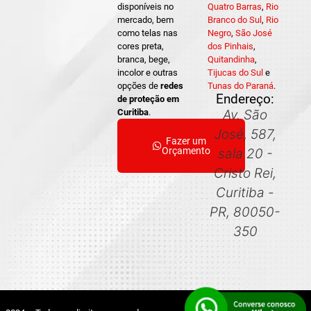
disponíveis no
Quatro Barras
,
Rio
mercado, bem
Branco do Sul
,
Rio
como telas nas
Negro
,
São José
cores preta,
dos Pinhais
,
branca, bege,
Quitandinha
,
incolor e outras
Tijucas do Sul
e
opções de
redes
Tunas do Paraná
.
Endereço:
de proteção em
Curitiba
.
Av. São
José, 587,
Fazer um
Orçamento
sala 20 -
Cristo Rei,
Curitiba -
PR, 80050-
350