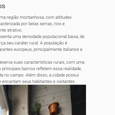
os
uma região montanhosa, com altitudes
cterizada por belas serras, rios e
te atrativo.
senta uma densidade populacional baixa, de
ça seu caráter rural. A população é
antes europeus, principalmente italianos e
serva suas características rurais, com uma
 principais bairros refletem essa realidade,
ida no campo. Além disso, a cidade possui
e encantam seus habitantes e visitantes.