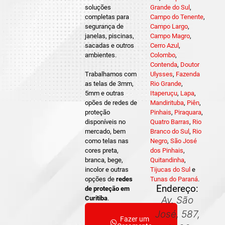
soluções
Grande do Sul
,
completas para
Campo do Tenente
,
segurança de
Campo Largo
,
janelas, piscinas,
Campo Magro
,
sacadas e outros
Cerro Azul
,
ambientes.
Colombo
,
Contenda
,
Doutor
Trabalhamos com
Ulysses
,
Fazenda
as telas de 3mm,
Rio Grande
,
5mm e outras
Itaperuçu
,
Lapa
,
opões de redes de
Mandirituba
,
Piên
,
proteção
Pinhais
,
Piraquara
,
disponíveis no
Quatro Barras
,
Rio
mercado, bem
Branco do Sul
,
Rio
como telas nas
Negro
,
São José
cores preta,
dos Pinhais
,
branca, bege,
Quitandinha
,
incolor e outras
Tijucas do Sul
e
opções de
redes
Tunas do Paraná
.
Endereço:
de proteção em
Curitiba
.
Av. São
José, 587,
Fazer um