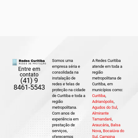
Somos uma
A Redes Curitiba
empresa séria e
atende em toda a
Entre em
consolidada na
região
contato
instalação de
metropolitana de
(41) 9
redes e telas de
Curitiba, em
8461-5543
proteção na cidade
municípios como:
de Curitiba e toda a
Curitiba
,
região
Adrianópolis
,
metropolitana.
Agudos do Sul
,
Com anos de
Almirante
experiência em
Tamandaré
,
prestação de
Araucária
,
Balsa
serviços,
Nova
,
Bocaiúva do
oferecemos
Sul
,
Campina