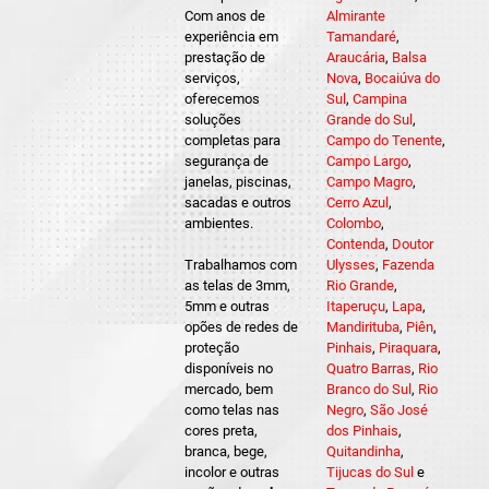
Com anos de
Almirante
experiência em
Tamandaré
,
prestação de
Araucária
,
Balsa
serviços,
Nova
,
Bocaiúva do
oferecemos
Sul
,
Campina
soluções
Grande do Sul
,
completas para
Campo do Tenente
,
segurança de
Campo Largo
,
janelas, piscinas,
Campo Magro
,
sacadas e outros
Cerro Azul
,
ambientes.
Colombo
,
Contenda
,
Doutor
Trabalhamos com
Ulysses
,
Fazenda
as telas de 3mm,
Rio Grande
,
5mm e outras
Itaperuçu
,
Lapa
,
opões de redes de
Mandirituba
,
Piên
,
proteção
Pinhais
,
Piraquara
,
disponíveis no
Quatro Barras
,
Rio
mercado, bem
Branco do Sul
,
Rio
como telas nas
Negro
,
São José
cores preta,
dos Pinhais
,
branca, bege,
Quitandinha
,
incolor e outras
Tijucas do Sul
e