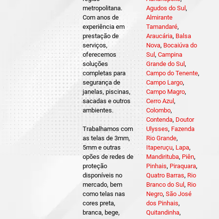
metropolitana.
Agudos do Sul
,
Com anos de
Almirante
experiência em
Tamandaré
,
prestação de
Araucária
,
Balsa
serviços,
Nova
,
Bocaiúva do
oferecemos
Sul
,
Campina
soluções
Grande do Sul
,
completas para
Campo do Tenente
,
segurança de
Campo Largo
,
janelas, piscinas,
Campo Magro
,
sacadas e outros
Cerro Azul
,
ambientes.
Colombo
,
Contenda
,
Doutor
Trabalhamos com
Ulysses
,
Fazenda
as telas de 3mm,
Rio Grande
,
5mm e outras
Itaperuçu
,
Lapa
,
opões de redes de
Mandirituba
,
Piên
,
proteção
Pinhais
,
Piraquara
,
disponíveis no
Quatro Barras
,
Rio
mercado, bem
Branco do Sul
,
Rio
como telas nas
Negro
,
São José
cores preta,
dos Pinhais
,
branca, bege,
Quitandinha
,