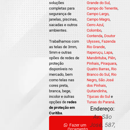
soluções
Grande do Sul
,
completas para
Campo do Tenente
,
segurança de
Campo Largo
,
janelas, piscinas,
Campo Magro
,
sacadas e outros
Cerro Azul
,
ambientes.
Colombo
,
Contenda
,
Doutor
Trabalhamos com
Ulysses
,
Fazenda
as telas de 3mm,
Rio Grande
,
5mm e outras
Itaperuçu
,
Lapa
,
opões de redes de
Mandirituba
,
Piên
,
proteção
Pinhais
,
Piraquara
,
disponíveis no
Quatro Barras
,
Rio
mercado, bem
Branco do Sul
,
Rio
como telas nas
Negro
,
São José
cores preta,
dos Pinhais
,
branca, bege,
Quitandinha
,
incolor e outras
Tijucas do Sul
e
opções de
redes
Tunas do Paraná
.
de proteção em
Endereço:
Curitiba
.
Av. São
José, 587,
Fazer um
Orçamento