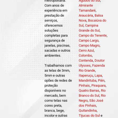
metropolitana.
Agudos do Sul
,
Com anos de
Almirante
experiência em
Tamandaré
,
prestação de
Araucária
,
Balsa
serviços,
Nova
,
Bocaiúva do
oferecemos
Sul
,
Campina
soluções
Grande do Sul
,
completas para
Campo do Tenente
,
segurança de
Campo Largo
,
janelas, piscinas,
Campo Magro
,
sacadas e outros
Cerro Azul
,
ambientes.
Colombo
,
Contenda
,
Doutor
Trabalhamos com
Ulysses
,
Fazenda
as telas de 3mm,
Rio Grande
,
5mm e outras
Itaperuçu
,
Lapa
,
opões de redes de
Mandirituba
,
Piên
,
proteção
Pinhais
,
Piraquara
,
disponíveis no
Quatro Barras
,
Rio
mercado, bem
Branco do Sul
,
Rio
como telas nas
Negro
,
São José
cores preta,
dos Pinhais
,
branca, bege,
Quitandinha
,
incolor e outras
Tijucas do Sul
e