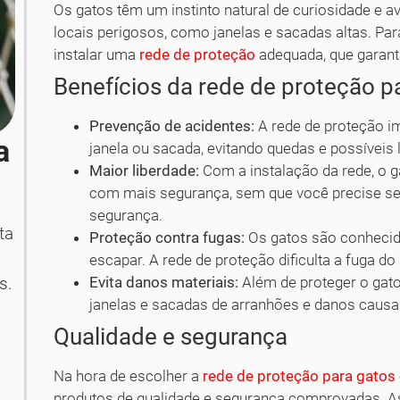
Os gatos têm um instinto natural de curiosidade e av
locais perigosos, como janelas e sacadas altas. Para
instalar uma
rede de proteção
adequada, que garanta
Benefícios da rede de proteção p
Prevenção de acidentes:
A rede de proteção i
a
janela ou sacada, evitando quedas e possíveis 
Maior liberdade:
Com a instalação da rede, o g
com mais segurança, sem que você precise s
segurança.
ta
Proteção contra fugas:
Os gatos são conhecido
escapar. A rede de proteção dificulta a fuga d
Evita danos materiais:
Além de proteger o gat
s.
janelas e sacadas de arranhões e danos causad
Qualidade e segurança
Na hora de escolher a
rede de proteção para gatos
produtos de qualidade e segurança comprovadas. A